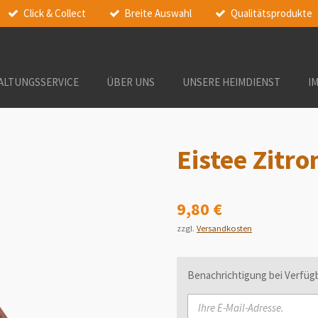
Click & Collect
Breite Auswahl
Qualitätsprodukte
ALTUNGSSERVICE
ÜBER UNS
UNSERE HEIMDIENST
I
Eistee Zitro
9,80 €
zzgl.
Versandkosten
Benachrichtigung bei Verfügb