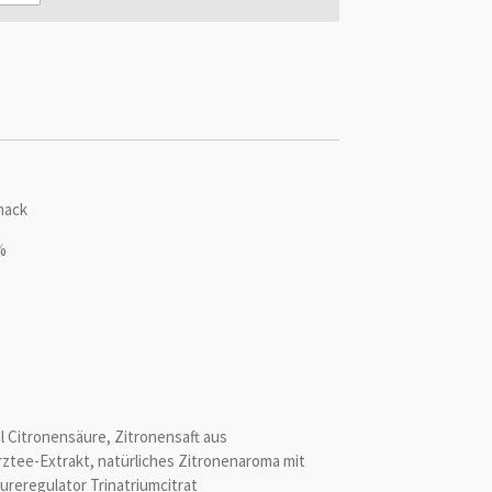
mack
%
 Citronensäure, Zitronensaft aus
ztee-Extrakt, natürliches Zitronenaroma mit
ureregulator Trinatriumcitrat