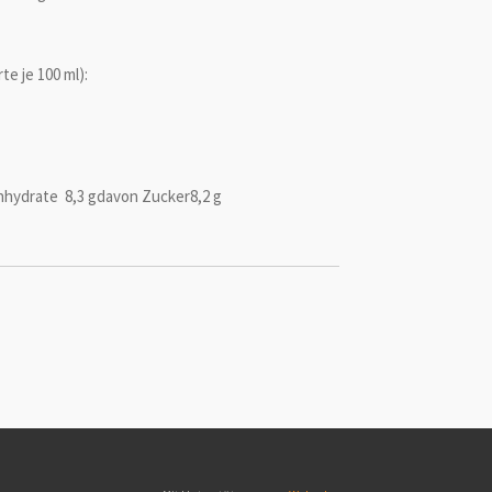
e je 100 ml):
nhydrate
8,3 g
davon Zucker
8,2 g