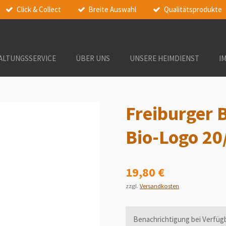
Click & Collect
Breite Auswahl
Qualitätsprodukte
ALTUNGSSERVICE
ÜBER UNS
UNSERE HEIMDIENST
I
Freiburger B
Bio-Logo 20/
19,80 €
zzgl.
Versandkosten
Benachrichtigung bei Verfügb