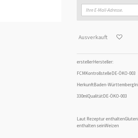
Ausverkauft
erstellerHersteller:
FCMKontrollstelleDE-ÖKO-003
HerkunftBaden-WürttembergIn
330mlQualitätDE-ÖKO-003
Laut Rezeptur enthalten
Gluten
enthalten sein
Weizen