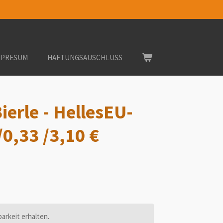
MPRESUM
HAFTUNGSAUSCHLUSS
ierle - HellesEU-
0,33 /3,10 €
arkeit erhalten.