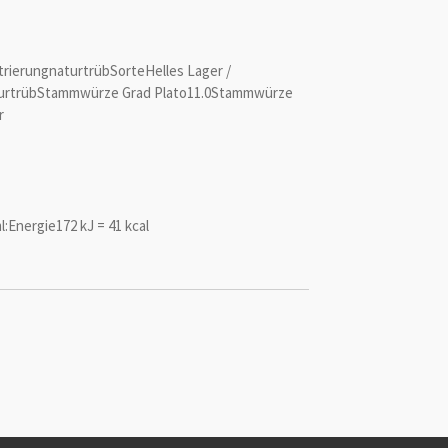
ltrierungnaturtrübSorteHelles Lager /
turtrübStammwürze Grad Plato11.0Stammwürze
r
l:Energie172 kJ = 41 kcal