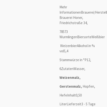
Mehr
InformationenBrauerei/Herstell
Brauerei Honer,
Friedrichstraße 34,
78573
WurmlingenBiersorteWeißbier
WeizenbierAlkohol in %
vol5,4
Stammwürze in °P12,
6ZutatenWasser,
Weizenmalz,
Gerstenmalz,
Hopfen,
HefeInhalt0,50
LiterLieferzeit3 - 5 Tage