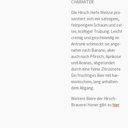
CHARAKTER
Die Hirsch Hefe Weis­se prä­
sen­tiert sich mit sah­ni­gem,
fein­po­ri­gem Schaum und sat­
ter, kräf­ti­ger Trü­bung. Leicht
cre­mig und ge­schmei­dig im
An­trunk schmeckt sie an­ge­
nehm nach Ba­na­ne, aber
auch nach Pfir­sich, Apri­ko­se
und Ana­nas, ab­ge­run­det
durch eine feine Zi­trus­no­te.
Ein fruch­ti­ges Bier mit har­
mo­ni­schem, lang an­hal­ten­
dem Ab­gang.
Weitere Biere der Hirsch-
Brauerei Honer gibt es
hier
.