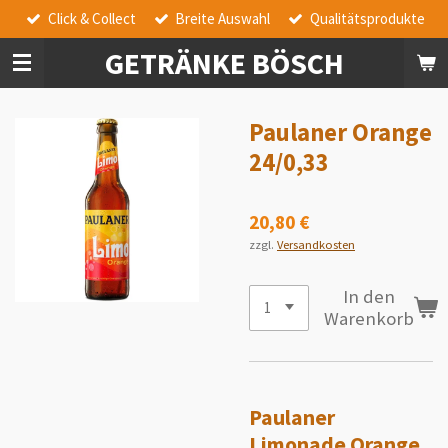
Click & Collect
Breite Auswahl
Qualitätsprodukte
Zum
Hauptinhalt
GETRÄNKE BÖSCH
springen
Paulaner Orange
24/0,33
20,80 €
zzgl.
Versandkosten
In den
Warenkorb
Paulaner
Limonade Orange