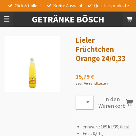
Click & Collect
Breite Auswahl
Qualitätsprodukte
Zum
Hauptinhalt
GETRÄNKE BÖSCH
springen
Lieler
Früchtchen
Orange 24/0,33
15,79 €
zzgl.
Versandkosten
In den
Warenkorb
ennwert: 169 kJ/39,7kcal
Fett: 0,01g