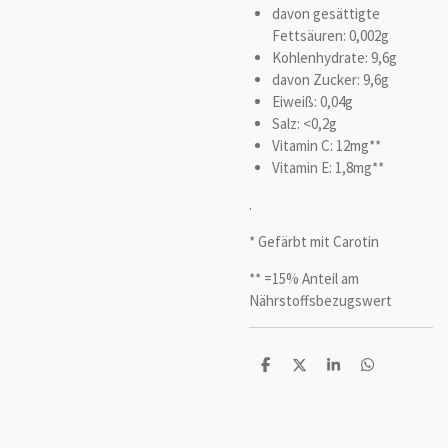
davon gesättigte
Fettsäuren: 0,002g
Kohlenhydrate: 9,6g
davon Zucker: 9,6g
Eiweiß: 0,04g
Salz: <0,2g
Vitamin C: 12mg**
Vitamin E: 1,8mg**
.
* Gefärbt mit Carotin
** =15% Anteil am
Nährstoffsbezugswert
T
T
T
T
e
e
e
e
i
i
i
i
l
l
l
l
e
e
e
e
n
n
n
n