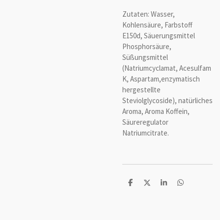
Zutaten: Wasser,
Kohlensäure, Farbstoff
E150d, Säuerungsmittel
Phosphorsäure,
Süßungsmittel
(Natriumcyclamat, Acesulfam
K, Aspartam,enzymatisch
hergestellte
Steviolglycoside), natürliches
Aroma, Aroma Koffein,
Säureregulator
Natriumcitrate.
T
T
T
T
e
e
e
e
i
i
i
i
l
l
l
l
e
e
e
e