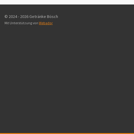
n
n
n
n
© 2024 - 2026 Getränke Bösch
Mit Unterstützung von
Webador