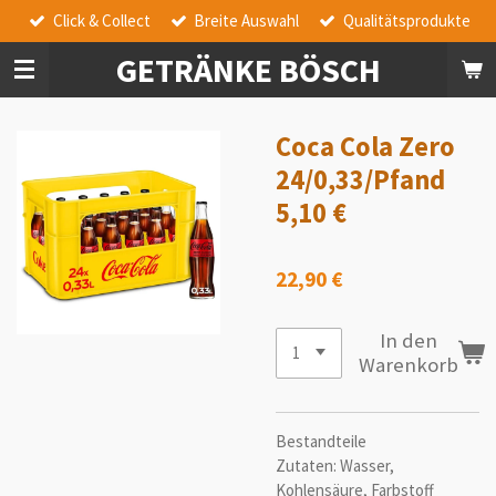
Click & Collect
Breite Auswahl
Qualitätsprodukte
Zum
Hauptinhalt
GETRÄNKE BÖSCH
springen
Coca Cola Zero
24/0,33/Pfand
5,10 €
22,90 €
In den
Warenkorb
Bestandteile
Zutaten: Wasser,
Kohlensäure, Farbstoff