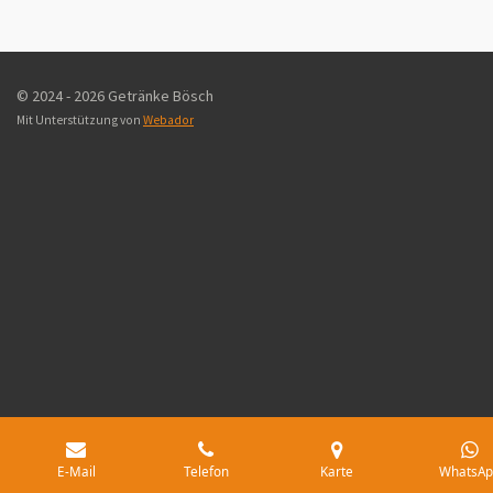
l
l
l
l
e
e
e
e
n
n
n
n
© 2024 - 2026 Getränke Bösch
Mit Unterstützung von
Webador
E-Mail
Telefon
Karte
WhatsAp