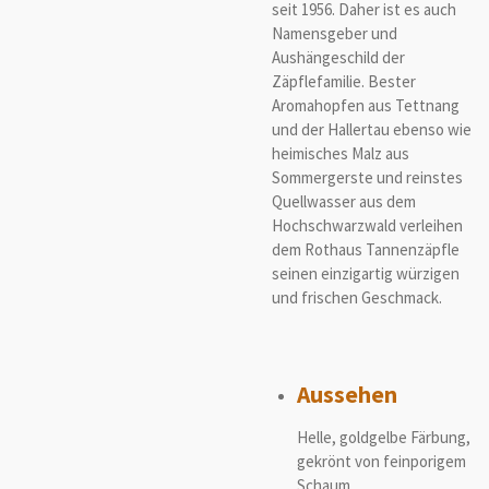
seit 1956. Daher ist es auch
Namensgeber und
Aushängeschild der
Zäpflefamilie. Bester
Aromahopfen aus Tettnang
und der Hallertau ebenso wie
heimisches Malz aus
Sommergerste und reinstes
Quellwasser aus dem
Hochschwarzwald verleihen
dem Rothaus Tannenzäpfle
seinen einzigartig würzigen
und frischen Geschmack.
Aussehen
Helle, goldgelbe Färbung,
gekrönt von feinporigem
Schaum.