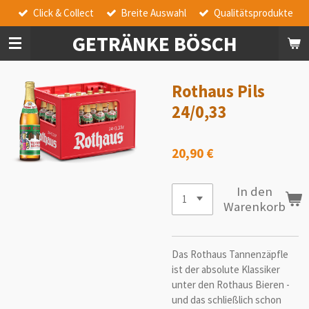
Click & Collect
Breite Auswahl
Qualitätsprodukte
Zum
Hauptinhalt
GETRÄNKE BÖSCH
springen
Rothaus Pils
24/0,33
20,90 €
In den
Warenkorb
Das Rothaus Tannenzäpfle
ist der absolute Klassiker
unter den Rothaus Bieren -
und das schließlich schon