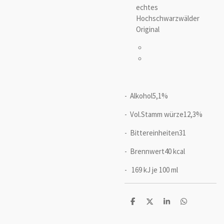
echtes
Hochschwarzwälder
Original
- Alkohol5,1%
- Vol.Stamm würze12,3%
- Bittereinheiten31
- Brennwert40 kcal
- 169 kJ je 100 ml
T
T
T
T
e
e
e
e
i
i
i
i