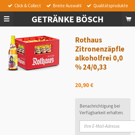
Click & Collect
Breite Auswahl
Qualitätsprodukte
Zum
Hauptinhalt
GETRÄNKE BÖSCH
springen
Rothaus
Zitronenzäpfle
alkoholfrei 0,0
% 24/0,33
20,90 €
Benachrichtigung bei
Verfügbarkeit erhalten.